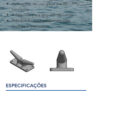
Aplicações de uso geral até 25
toneladas
Adequado para ângulos de corda
Adequado para pequenos cais,
molhes e marinas
ESPECIFICAÇÕES