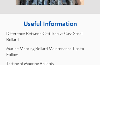
Useful Information
Difference Between Cast Iron vs Cast Steel
Bollard
Marine Mooring Bollard Maintenance Tips to
Follow
Testing of Mooring Bollards
Maintenance and Management of Marine Rubber
Fenders
What Are the Best Marine Fenders to Use?
Mooring Bollards Types and Applications
Choosing the Right Marine Fender
Why make your Marine Bollards or Steel
Structure
s Yellow?
Mooring Bollards (Types and Differences)
Key Considerations for Design, Maintenance, and