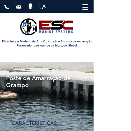
Pára-choque Marinho de Alta Qualidade e Sistema de Amarração
Fornecedor que Atende ao Mercado Global
Poste de Amarração de
Grampo
A geração mais recente de cabeçalhos
de grampo da ESC fornece um
sistema de amarração compacto de
alta resistência que pode ser utilizado
em diversas configurações:
CARACTERÍSTICAS